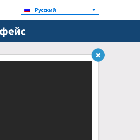
Русский
рфейс