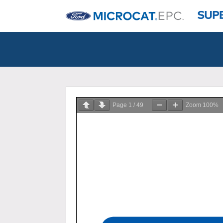
Page
1
/
49
Zoom
100%