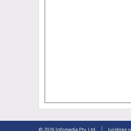
©
2026
Infomedia Pty. Ltd.
Juridiske 